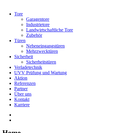
Tore
Garagentore
Industrietore
Landwirtschaftliche Tore
Zubehör
Türen
Nebeneingangstüren
Mehrzwecktüren
Sicherheit
Sicherheitstüren
Verladetechnik
UVV Prüfung und Wartung
Aktion
Referenzen
Partner
Über uns
Kontakt
Karriere
Home