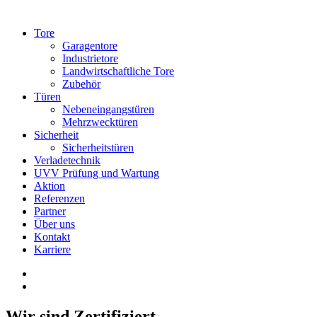
Tore
Garagentore
Industrietore
Landwirtschaftliche Tore
Zubehör
Türen
Nebeneingangstüren
Mehrzwecktüren
Sicherheit
Sicherheitstüren
Verladetechnik
UVV Prüfung und Wartung
Aktion
Referenzen
Partner
Über uns
Kontakt
Karriere
Wir sind Zertifiziert